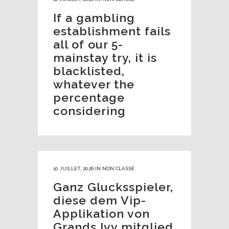
If a gambling
establishment fails
all of our 5-
mainstay try, it is
blacklisted,
whatever the
percentage
considering
10 JUILLET, 2026
IN
NON CLASSÉ
Ganz Glucksspieler,
diese dem Vip-
Applikation von
Grands Ivy mitglied