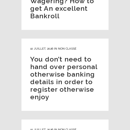
Wagering? How to
get An excellent
Bankroll
10 JUILLET, 2026
IN
NON CLASSÉ
You don’t need to
hand over personal
otherwise banking
details in order to
register otherwise
enjoy
10 JUILLET, 2026
IN
NON CLASSÉ