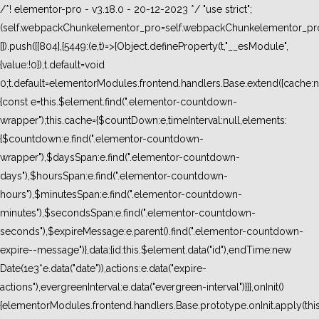
/*! elementor-pro - v3.18.0 - 20-12-2023 */ "use strict";
(self.webpackChunkelementor_pro=self.webpackChunkelementor_pro
[]).push([[804],{5449:(e,t)=>{Object.defineProperty(t,"__esModule",
{value:!0}),t.default=void
0;t.default=elementorModules.frontend.handlers.Base.extend({cache:n
{const e=this.$element.find(".elementor-countdown-
wrapper");this.cache={$countDown:e,timeInterval:null,elements:
{$countdown:e.find(".elementor-countdown-
wrapper"),$daysSpan:e.find(".elementor-countdown-
days"),$hoursSpan:e.find(".elementor-countdown-
hours"),$minutesSpan:e.find(".elementor-countdown-
minutes"),$secondsSpan:e.find(".elementor-countdown-
seconds"),$expireMessage:e.parent().find(".elementor-countdown-
expire--message")},data:{id:this.$element.data("id"),endTime:new
Date(1e3*e.data("date")),actions:e.data("expire-
actions"),evergreenInterval:e.data("evergreen-interval")}}},onInit()
{elementorModules.frontend.handlers.Base.prototype.onInit.apply(thi