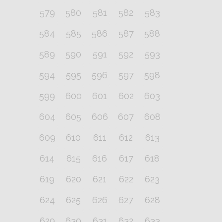
579
580
581
582
583
584
585
586
587
588
589
590
591
592
593
594
595
596
597
598
599
600
601
602
603
604
605
606
607
608
609
610
611
612
613
614
615
616
617
618
619
620
621
622
623
624
625
626
627
628
629
630
631
632
633