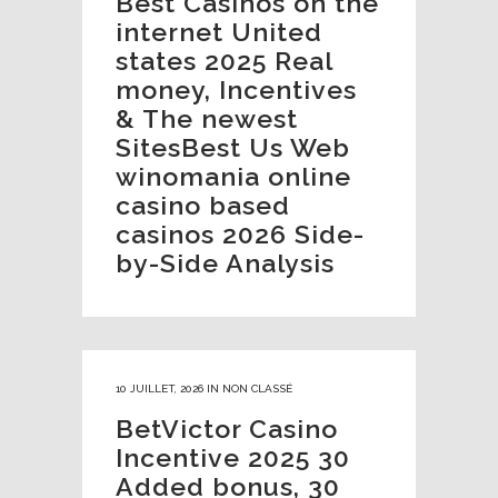
Best Casinos on the
internet United
states 2025 Real
money, Incentives
& The newest
SitesBest Us Web
winomania online
casino based
casinos 2026 Side-
by-Side Analysis
10 JUILLET, 2026
IN
NON CLASSÉ
BetVictor Casino
Incentive 2025 30
Added bonus, 30