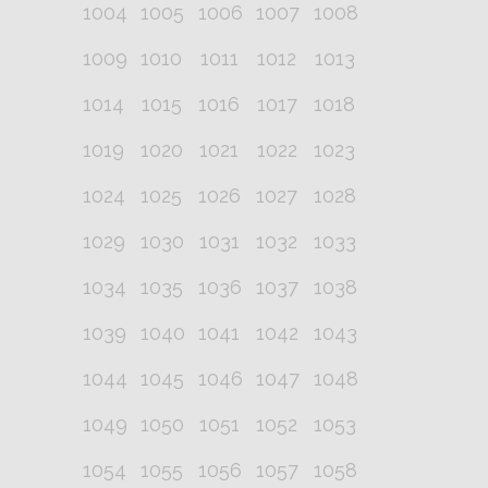
1004
1005
1006
1007
1008
1009
1010
1011
1012
1013
1014
1015
1016
1017
1018
1019
1020
1021
1022
1023
1024
1025
1026
1027
1028
1029
1030
1031
1032
1033
1034
1035
1036
1037
1038
1039
1040
1041
1042
1043
1044
1045
1046
1047
1048
1049
1050
1051
1052
1053
1054
1055
1056
1057
1058