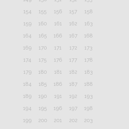
154
155
156
157
158
159
160
161
162
163
164
165
166
167
168
169
170
171
172
173
174
175
176
177
178
179
180
181
182
183
184
185
186
187
188
189
190
191
192
193
194
195
196
197
198
199
200
201
202
203