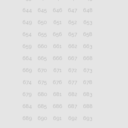
644
645
646
647
648
649
650
651
652
653
654
655
656
657
658
659
660
661
662
663
664
665
666
667
668
669
670
671
672
673
674
675
676
677
678
679
680
681
682
683
684
685
686
687
688
689
690
691
692
693