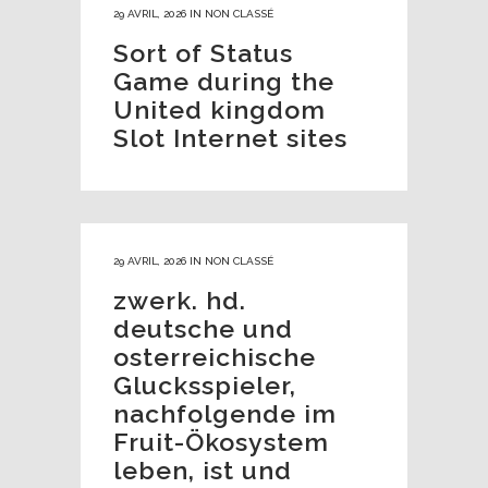
29 AVRIL, 2026
IN
NON CLASSÉ
Sort of Status
Game during the
United kingdom
Slot Internet sites
29 AVRIL, 2026
IN
NON CLASSÉ
zwerk. hd.
deutsche und
osterreichische
Glucksspieler,
nachfolgende im
Fruit-Ökosystem
leben, ist und