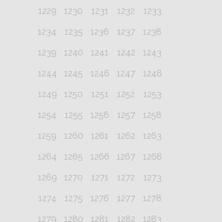
1229
1230
1231
1232
1233
1234
1235
1236
1237
1238
1239
1240
1241
1242
1243
1244
1245
1246
1247
1248
1249
1250
1251
1252
1253
1254
1255
1256
1257
1258
1259
1260
1261
1262
1263
1264
1265
1266
1267
1268
1269
1270
1271
1272
1273
1274
1275
1276
1277
1278
1279
1280
1281
1282
1283