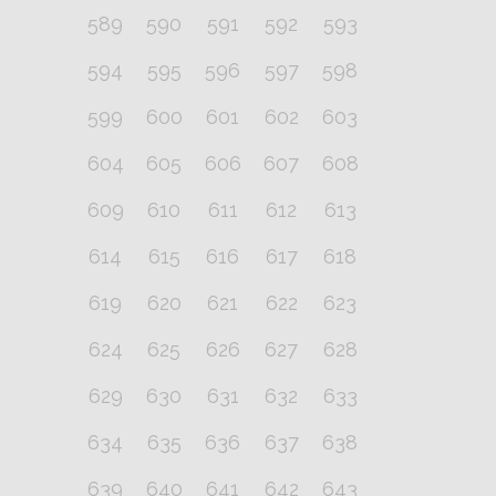
589
590
591
592
593
594
595
596
597
598
599
600
601
602
603
604
605
606
607
608
609
610
611
612
613
614
615
616
617
618
619
620
621
622
623
624
625
626
627
628
629
630
631
632
633
634
635
636
637
638
639
640
641
642
643