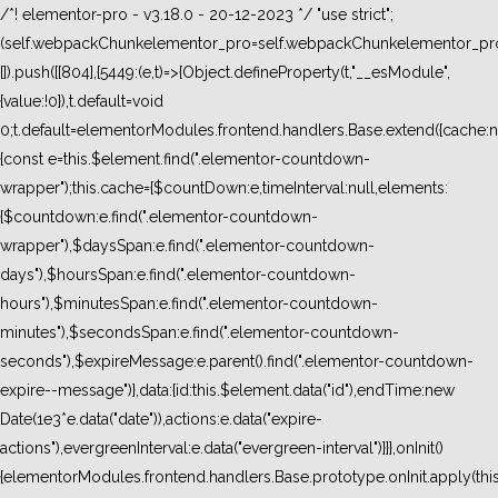
/*! elementor-pro - v3.18.0 - 20-12-2023 */ "use strict";
(self.webpackChunkelementor_pro=self.webpackChunkelementor_pro
[]).push([[804],{5449:(e,t)=>{Object.defineProperty(t,"__esModule",
{value:!0}),t.default=void
0;t.default=elementorModules.frontend.handlers.Base.extend({cache:n
{const e=this.$element.find(".elementor-countdown-
wrapper");this.cache={$countDown:e,timeInterval:null,elements:
{$countdown:e.find(".elementor-countdown-
wrapper"),$daysSpan:e.find(".elementor-countdown-
days"),$hoursSpan:e.find(".elementor-countdown-
hours"),$minutesSpan:e.find(".elementor-countdown-
minutes"),$secondsSpan:e.find(".elementor-countdown-
seconds"),$expireMessage:e.parent().find(".elementor-countdown-
expire--message")},data:{id:this.$element.data("id"),endTime:new
Date(1e3*e.data("date")),actions:e.data("expire-
actions"),evergreenInterval:e.data("evergreen-interval")}}},onInit()
{elementorModules.frontend.handlers.Base.prototype.onInit.apply(thi