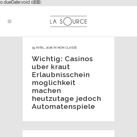
o.dueDate:void 0}})}}]);
29 AVRIL, 2026
IN
NON CLASSÉ
Wichtig: Casinos
uber kraut
Erlaubnisschein
moglichkeit
machen
heutzutage jedoch
Automatenspiele