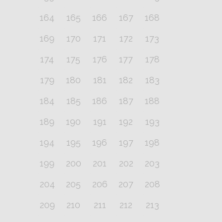
164
165
166
167
168
169
170
171
172
173
174
175
176
177
178
179
180
181
182
183
184
185
186
187
188
189
190
191
192
193
194
195
196
197
198
199
200
201
202
203
204
205
206
207
208
209
210
211
212
213