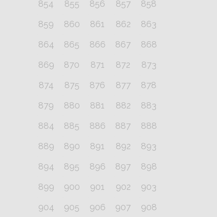
854
855
856
857
858
859
860
861
862
863
864
865
866
867
868
869
870
871
872
873
874
875
876
877
878
879
880
881
882
883
884
885
886
887
888
889
890
891
892
893
894
895
896
897
898
899
900
901
902
903
904
905
906
907
908