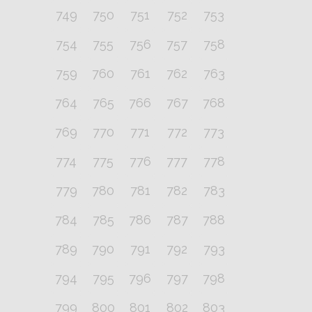
749
750
751
752
753
754
755
756
757
758
759
760
761
762
763
764
765
766
767
768
769
770
771
772
773
774
775
776
777
778
779
780
781
782
783
784
785
786
787
788
789
790
791
792
793
794
795
796
797
798
799
800
801
802
803