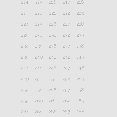
214
215
216
217
218
219
220
221
222
223
224
225
226
227
228
229
230
231
232
233
234
235
236
237
238
239
240
241
242
243
244
245
246
247
248
249
250
251
252
253
254
255
256
257
258
259
260
261
262
263
264
265
266
267
268