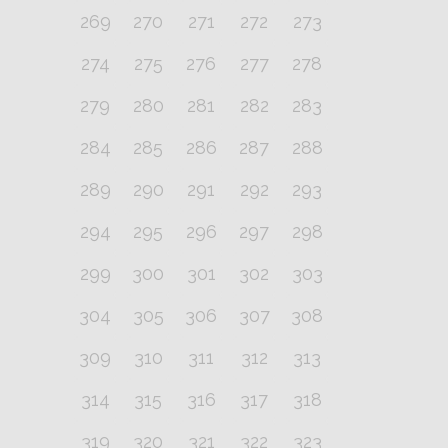
269
270
271
272
273
274
275
276
277
278
279
280
281
282
283
284
285
286
287
288
289
290
291
292
293
294
295
296
297
298
299
300
301
302
303
304
305
306
307
308
309
310
311
312
313
314
315
316
317
318
319
320
321
322
323