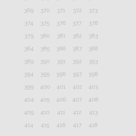
369
370
371
372
373
374
375
376
377
378
379
380
381
382
383
384
385
386
387
388
389
390
391
392
393
394
395
396
397
398
399
400
401
402
403
404
405
406
407
408
409
410
411
412
413
414
415
416
417
418