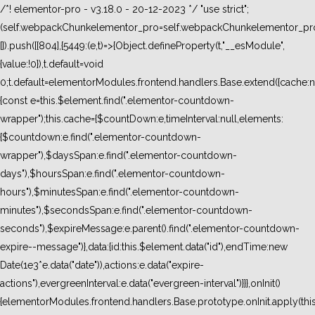
/*! elementor-pro - v3.18.0 - 20-12-2023 */ "use strict";
(self.webpackChunkelementor_pro=self.webpackChunkelementor_pro
[]).push([[804],{5449:(e,t)=>{Object.defineProperty(t,"__esModule",
{value:!0}),t.default=void
0;t.default=elementorModules.frontend.handlers.Base.extend({cache:n
{const e=this.$element.find(".elementor-countdown-
wrapper");this.cache={$countDown:e,timeInterval:null,elements:
{$countdown:e.find(".elementor-countdown-
wrapper"),$daysSpan:e.find(".elementor-countdown-
days"),$hoursSpan:e.find(".elementor-countdown-
hours"),$minutesSpan:e.find(".elementor-countdown-
minutes"),$secondsSpan:e.find(".elementor-countdown-
seconds"),$expireMessage:e.parent().find(".elementor-countdown-
expire--message")},data:{id:this.$element.data("id"),endTime:new
Date(1e3*e.data("date")),actions:e.data("expire-
actions"),evergreenInterval:e.data("evergreen-interval")}}},onInit()
{elementorModules.frontend.handlers.Base.prototype.onInit.apply(thi