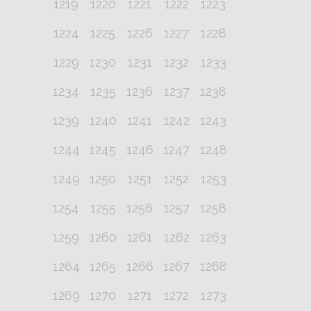
1219
1220
1221
1222
1223
1224
1225
1226
1227
1228
1229
1230
1231
1232
1233
1234
1235
1236
1237
1238
1239
1240
1241
1242
1243
1244
1245
1246
1247
1248
1249
1250
1251
1252
1253
1254
1255
1256
1257
1258
1259
1260
1261
1262
1263
1264
1265
1266
1267
1268
1269
1270
1271
1272
1273