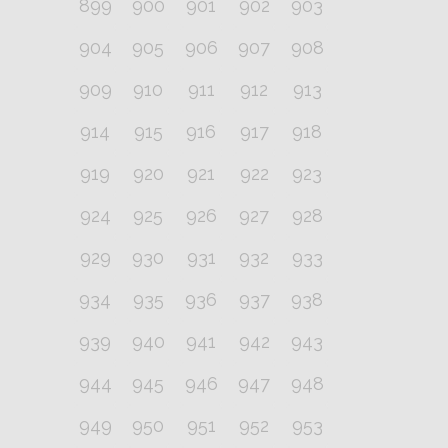
899
900
901
902
903
904
905
906
907
908
909
910
911
912
913
914
915
916
917
918
919
920
921
922
923
924
925
926
927
928
929
930
931
932
933
934
935
936
937
938
939
940
941
942
943
944
945
946
947
948
949
950
951
952
953