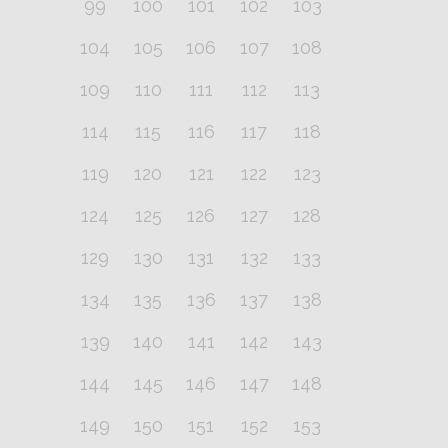
99
100
101
102
103
104
105
106
107
108
109
110
111
112
113
114
115
116
117
118
119
120
121
122
123
124
125
126
127
128
129
130
131
132
133
134
135
136
137
138
139
140
141
142
143
144
145
146
147
148
149
150
151
152
153