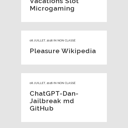
Vacations Slot
Microgaming
08 JUILLET, 2026
IN
NON CLASSÉ
Pleasure Wikipedia
08 JUILLET, 2026
IN
NON CLASSÉ
ChatGPT-Dan-
Jailbreak md
GitHub