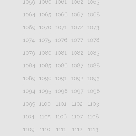
1059
1060
1061
1062
1063
1064
1065
1066
1067
1068
1069
1070
1071
1072
1073
1074
1075
1076
1077
1078
1079
1080
1081
1082
1083
1084
1085
1086
1087
1088
1089
1090
1091
1092
1093
1094
1095
1096
1097
1098
1099
1100
1101
1102
1103
1104
1105
1106
1107
1108
1109
1110
1111
1112
1113