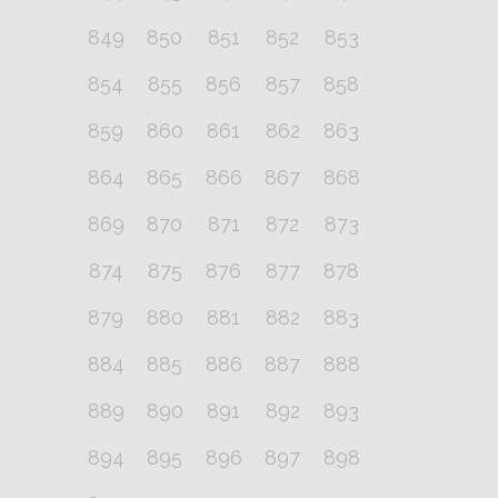
849
850
851
852
853
854
855
856
857
858
859
860
861
862
863
864
865
866
867
868
869
870
871
872
873
874
875
876
877
878
879
880
881
882
883
884
885
886
887
888
889
890
891
892
893
894
895
896
897
898