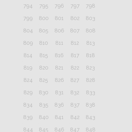
794
795
796
797
798
799
800
801
802
803
804
805
806
807
808
809
810
811
812
813
814
815
816
817
818
819
820
821
822
823
824
825
826
827
828
829
830
831
832
833
834
835
836
837
838
839
840
841
842
843
844
845
846
847
848