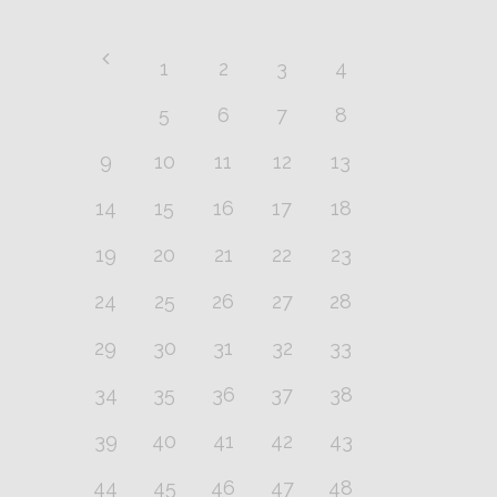
1
2
3
4
5
6
7
8
9
10
11
12
13
14
15
16
17
18
19
20
21
22
23
24
25
26
27
28
29
30
31
32
33
34
35
36
37
38
39
40
41
42
43
44
45
46
47
48