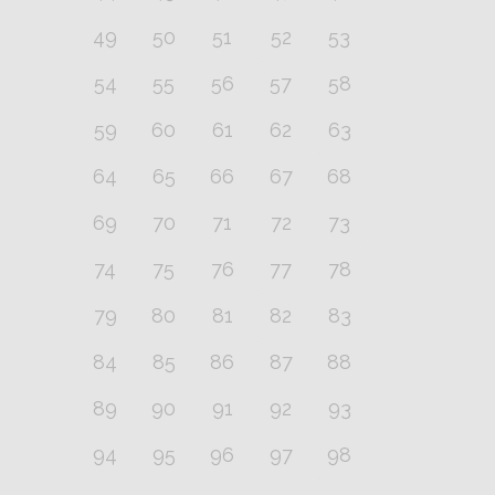
49
50
51
52
53
54
55
56
57
58
59
60
61
62
63
64
65
66
67
68
69
70
71
72
73
74
75
76
77
78
79
80
81
82
83
84
85
86
87
88
89
90
91
92
93
94
95
96
97
98