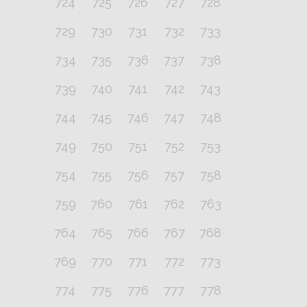
724
725
726
727
728
729
730
731
732
733
734
735
736
737
738
739
740
741
742
743
744
745
746
747
748
749
750
751
752
753
754
755
756
757
758
759
760
761
762
763
764
765
766
767
768
769
770
771
772
773
774
775
776
777
778