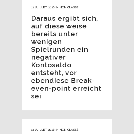
12 JUILLET, 2026
IN
NON CLASSÉ
Daraus ergibt sich,
auf diese weise
bereits unter
wenigen
Spielrunden ein
negativer
Kontosaldo
entsteht, vor
ebendiese Break-
even-point erreicht
sei
12 JUILLET, 2026
IN
NON CLASSÉ