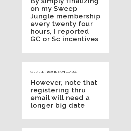
By simply finalizing
on my Sweep
Jungle membership
every twenty four
hours, I reported
GC or Sc incentives
12 JUILLET, 2026
IN
NON CLASSÉ
However, note that
registering thru
email will need a
longer big date