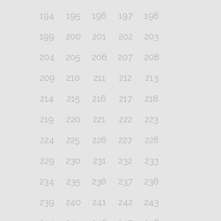
194
195
196
197
198
199
200
201
202
203
204
205
206
207
208
209
210
211
212
213
214
215
216
217
218
219
220
221
222
223
224
225
226
227
228
229
230
231
232
233
234
235
236
237
238
239
240
241
242
243