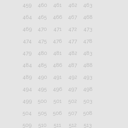
459
460
461
462
463
464
465
466
467
468
469
470
471
472
473
474
475
476
477
478
479
480
481
482
483
484
485
486
487
488
489
490
491
492
493
494
495
496
497
498
499
500
501
502
503
504
505
506
507
508
509
510
511
512
513