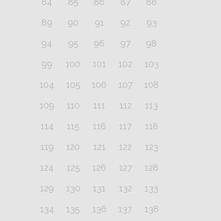
84
85
86
87
88
89
90
91
92
93
94
95
96
97
98
99
100
101
102
103
104
105
106
107
108
109
110
111
112
113
114
115
116
117
118
119
120
121
122
123
124
125
126
127
128
129
130
131
132
133
134
135
136
137
138