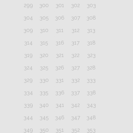
299
300
301
302
303
304
305
306
307
308
309
310
311
312
313
314
315
316
317
318
319
320
321
322
323
324
325
326
327
328
329
330
331
332
333
334
335
336
337
338
339
340
341
342
343
344
345
346
347
348
349
350
351
352
353