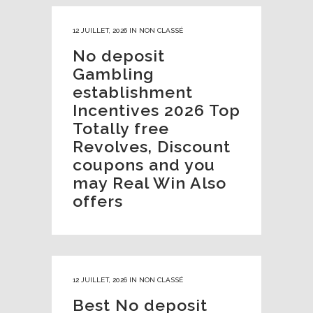
12 JUILLET, 2026
IN
NON CLASSÉ
No deposit
Gambling
establishment
Incentives 2026 Top
Totally free
Revolves, Discount
coupons and you
may Real Win Also
offers
12 JUILLET, 2026
IN
NON CLASSÉ
Best No deposit