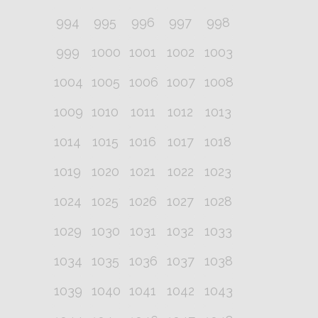
994
995
996
997
998
999
1000
1001
1002
1003
1004
1005
1006
1007
1008
1009
1010
1011
1012
1013
1014
1015
1016
1017
1018
1019
1020
1021
1022
1023
1024
1025
1026
1027
1028
1029
1030
1031
1032
1033
1034
1035
1036
1037
1038
1039
1040
1041
1042
1043