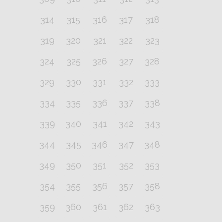
314
315
316
317
318
319
320
321
322
323
324
325
326
327
328
329
330
331
332
333
334
335
336
337
338
339
340
341
342
343
344
345
346
347
348
349
350
351
352
353
354
355
356
357
358
359
360
361
362
363