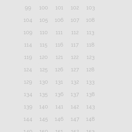
99
100
101
102
103
104
105
106
107
108
109
110
111
112
113
114
115
116
117
118
119
120
121
122
123
124
125
126
127
128
129
130
131
132
133
134
135
136
137
138
139
140
141
142
143
144
145
146
147
148
149
150
151
152
153