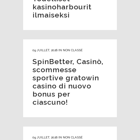
kasinoharbourit
ilmaiseksi
09 JUILLET, 2026
IN
NON CLASSÉ
SpinBetter, Casinò,
scommesse
sportive gratowin
casino di nuovo
bonus per
ciascuno!
09 JUILLET, 2026
IN
NON CLASSÉ