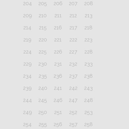
204
205
206
207
208
209
210
211
212
213
214
215
216
217
218
219
220
221
222
223
224
225
226
227
228
229
230
231
232
233
234
235
236
237
238
239
240
241
242
243
244
245
246
247
248
249
250
251
252
253
254
255
256
257
258