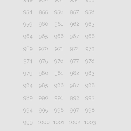
954
955
956
957
958
959
960
961
962
963
964
965
966
967
968
969
970
971
972
973
974
975
976
977
978
979
980
981
982
983
984
985
986
987
988
989
990
991
992
993
994
995
996
997
998
999
1000
1001
1002
1003