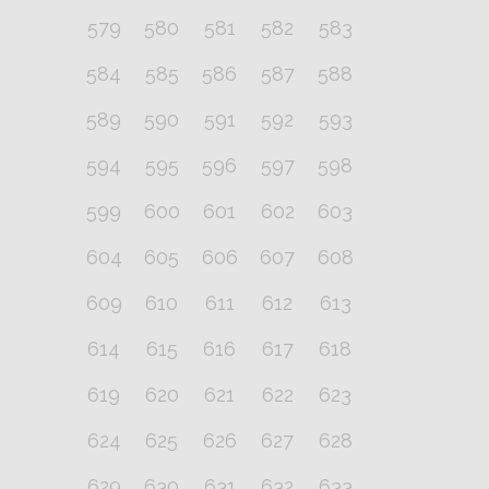
579
580
581
582
583
584
585
586
587
588
589
590
591
592
593
594
595
596
597
598
599
600
601
602
603
604
605
606
607
608
609
610
611
612
613
614
615
616
617
618
619
620
621
622
623
624
625
626
627
628
629
630
631
632
633