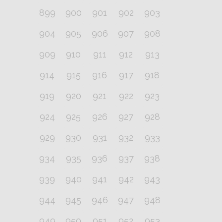
899
900
901
902
903
904
905
906
907
908
909
910
911
912
913
914
915
916
917
918
919
920
921
922
923
924
925
926
927
928
929
930
931
932
933
934
935
936
937
938
939
940
941
942
943
944
945
946
947
948
949
950
951
952
953