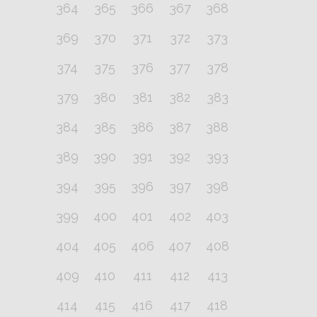
364
365
366
367
368
369
370
371
372
373
374
375
376
377
378
379
380
381
382
383
384
385
386
387
388
389
390
391
392
393
394
395
396
397
398
399
400
401
402
403
404
405
406
407
408
409
410
411
412
413
414
415
416
417
418