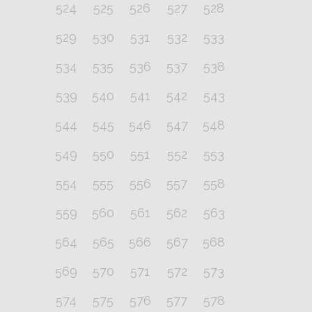
524
525
526
527
528
529
530
531
532
533
534
535
536
537
538
539
540
541
542
543
544
545
546
547
548
549
550
551
552
553
554
555
556
557
558
559
560
561
562
563
564
565
566
567
568
569
570
571
572
573
574
575
576
577
578