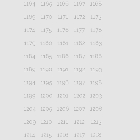
1164
1165
1166
1167
1168
1169
1170
1171
1172
1173
1174
1175
1176
1177
1178
1179
1180
1181
1182
1183
1184
1185
1186
1187
1188
1189
1190
1191
1192
1193
1194
1195
1196
1197
1198
1199
1200
1201
1202
1203
1204
1205
1206
1207
1208
1209
1210
1211
1212
1213
1214
1215
1216
1217
1218