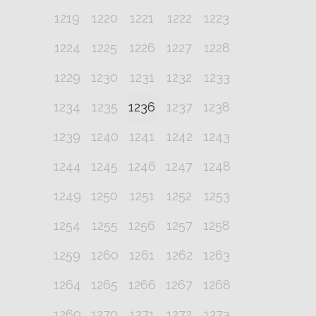
1219
1220
1221
1222
1223
1224
1225
1226
1227
1228
1229
1230
1231
1232
1233
1234
1235
1236
1237
1238
1239
1240
1241
1242
1243
1244
1245
1246
1247
1248
1249
1250
1251
1252
1253
1254
1255
1256
1257
1258
1259
1260
1261
1262
1263
1264
1265
1266
1267
1268
1269
1270
1271
1272
1273