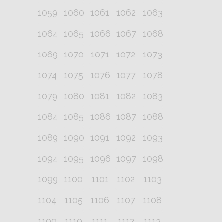
1059
1060
1061
1062
1063
1064
1065
1066
1067
1068
1069
1070
1071
1072
1073
1074
1075
1076
1077
1078
1079
1080
1081
1082
1083
1084
1085
1086
1087
1088
1089
1090
1091
1092
1093
1094
1095
1096
1097
1098
1099
1100
1101
1102
1103
1104
1105
1106
1107
1108
1109
1110
1111
1112
1113