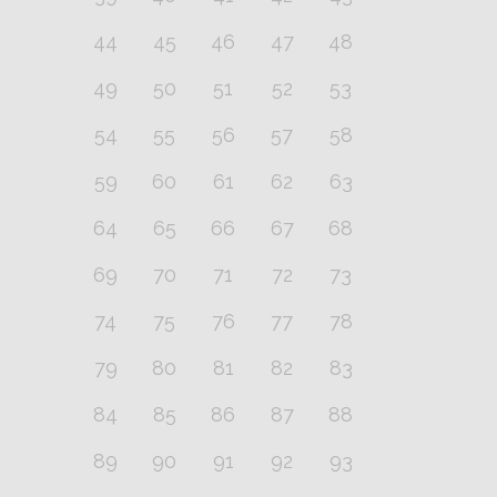
44
45
46
47
48
49
50
51
52
53
54
55
56
57
58
59
60
61
62
63
64
65
66
67
68
69
70
71
72
73
74
75
76
77
78
79
80
81
82
83
84
85
86
87
88
89
90
91
92
93