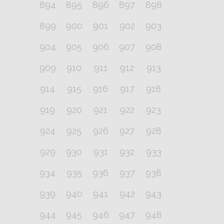
894
895
896
897
898
899
900
901
902
903
904
905
906
907
908
909
910
911
912
913
914
915
916
917
918
919
920
921
922
923
924
925
926
927
928
929
930
931
932
933
934
935
936
937
938
939
940
941
942
943
944
945
946
947
948