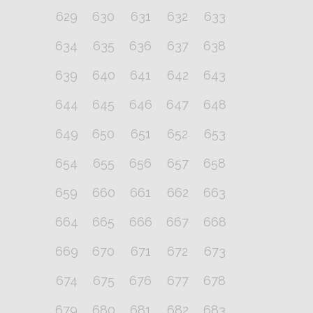
629
630
631
632
633
634
635
636
637
638
639
640
641
642
643
644
645
646
647
648
649
650
651
652
653
654
655
656
657
658
659
660
661
662
663
664
665
666
667
668
669
670
671
672
673
674
675
676
677
678
679
680
681
682
683