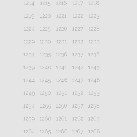
1214
1215
1216
1217
1218
1219
1220
1221
1222
1223
1224
1225
1226
1227
1228
1229
1230
1231
1232
1233
1234
1235
1236
1237
1238
1239
1240
1241
1242
1243
1244
1245
1246
1247
1248
1249
1250
1251
1252
1253
1254
1255
1256
1257
1258
1259
1260
1261
1262
1263
1264
1265
1266
1267
1268