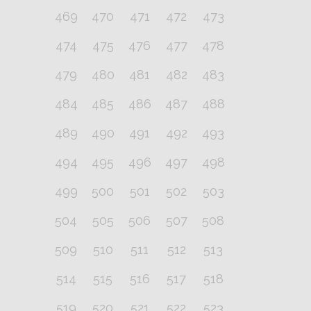
469
470
471
472
473
474
475
476
477
478
479
480
481
482
483
484
485
486
487
488
489
490
491
492
493
494
495
496
497
498
499
500
501
502
503
504
505
506
507
508
509
510
511
512
513
514
515
516
517
518
519
520
521
522
523