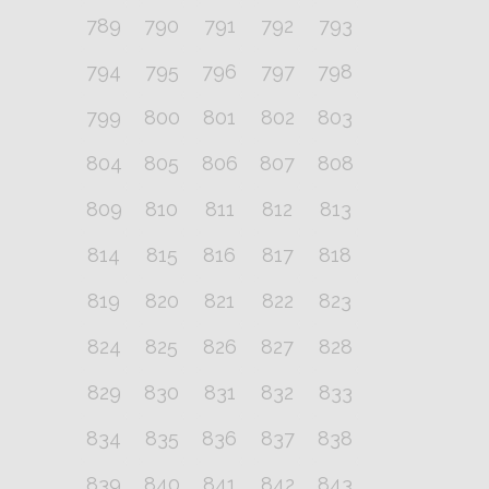
789
790
791
792
793
794
795
796
797
798
799
800
801
802
803
804
805
806
807
808
809
810
811
812
813
814
815
816
817
818
819
820
821
822
823
824
825
826
827
828
829
830
831
832
833
834
835
836
837
838
839
840
841
842
843