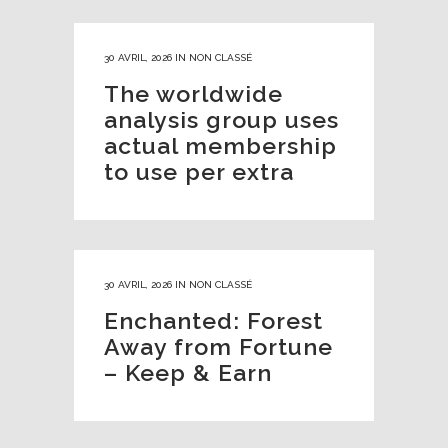
30 AVRIL, 2026
IN
NON CLASSÉ
The worldwide
analysis group uses
actual membership
to use per extra
30 AVRIL, 2026
IN
NON CLASSÉ
Enchanted: Forest
Away from Fortune
– Keep & Earn