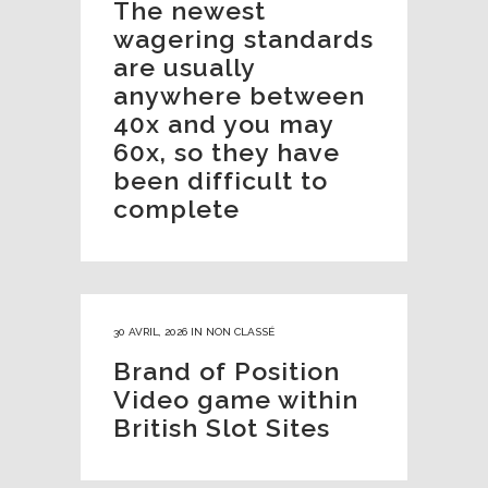
The newest
wagering standards
are usually
anywhere between
40x and you may
60x, so they have
been difficult to
complete
30 AVRIL, 2026
IN
NON CLASSÉ
Brand of Position
Video game within
British Slot Sites