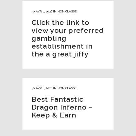
30 AVRIL, 2026
IN
NON CLASSÉ
Click the link to
view your preferred
gambling
establishment in
the a great jiffy
30 AVRIL, 2026
IN
NON CLASSÉ
Best Fantastic
Dragon Inferno –
Keep & Earn