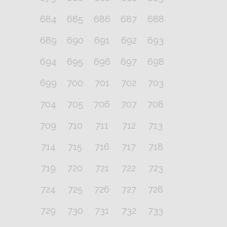
684
685
686
687
688
689
690
691
692
693
694
695
696
697
698
699
700
701
702
703
704
705
706
707
708
709
710
711
712
713
714
715
716
717
718
719
720
721
722
723
724
725
726
727
728
729
730
731
732
733