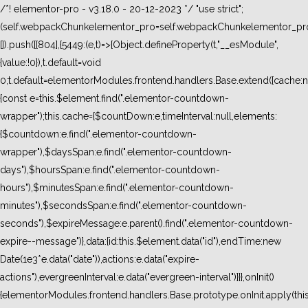
/*! elementor-pro - v3.18.0 - 20-12-2023 */ "use strict";
(self.webpackChunkelementor_pro=self.webpackChunkelementor_pro
[]).push([[804],{5449:(e,t)=>{Object.defineProperty(t,"__esModule",
{value:!0}),t.default=void
0;t.default=elementorModules.frontend.handlers.Base.extend({cache:n
{const e=this.$element.find(".elementor-countdown-
wrapper");this.cache={$countDown:e,timeInterval:null,elements:
{$countdown:e.find(".elementor-countdown-
wrapper"),$daysSpan:e.find(".elementor-countdown-
days"),$hoursSpan:e.find(".elementor-countdown-
hours"),$minutesSpan:e.find(".elementor-countdown-
minutes"),$secondsSpan:e.find(".elementor-countdown-
seconds"),$expireMessage:e.parent().find(".elementor-countdown-
expire--message")},data:{id:this.$element.data("id"),endTime:new
Date(1e3*e.data("date")),actions:e.data("expire-
actions"),evergreenInterval:e.data("evergreen-interval")}}},onInit()
{elementorModules.frontend.handlers.Base.prototype.onInit.apply(thi