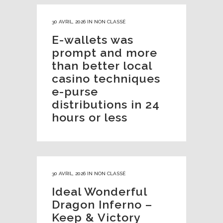
30 AVRIL, 2026
IN
NON CLASSÉ
E-wallets was
prompt and more
than better local
casino techniques
e-purse
distributions in 24
hours or less
30 AVRIL, 2026
IN
NON CLASSÉ
Ideal Wonderful
Dragon Inferno –
Keep & Victory