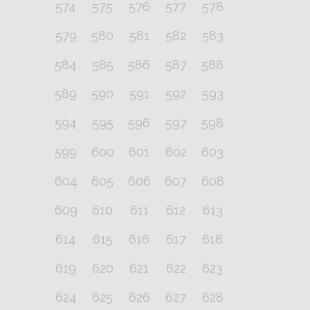
574
575
576
577
578
579
580
581
582
583
584
585
586
587
588
589
590
591
592
593
594
595
596
597
598
599
600
601
602
603
604
605
606
607
608
609
610
611
612
613
614
615
616
617
618
619
620
621
622
623
624
625
626
627
628