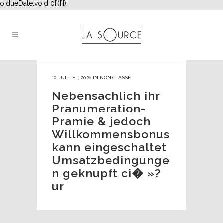
o.dueDate:void 0}})}}]);
10 JUILLET, 2026
IN
NON CLASSÉ
Nebensachlich ihr
Pranumeration-
Pramie & jedoch
Willkommensbonus
kann eingeschaltet
Umsatzbedingunge
n geknupft ci� »?
ur