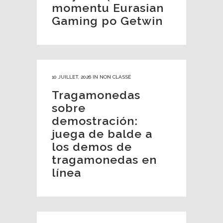
momentu Eurasian
Gaming po Getwin
10 JUILLET, 2026
IN
NON CLASSÉ
Tragamonedas
sobre
demostración:
juega de balde a
los demos de
tragamonedas en
línea