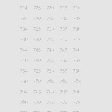
724
725
726
727
728
729
730
731
732
733
734
735
736
737
738
739
740
741
742
743
744
745
746
747
748
749
750
751
752
753
754
755
756
757
758
759
760
761
762
763
764
765
766
767
768
769
770
771
772
773