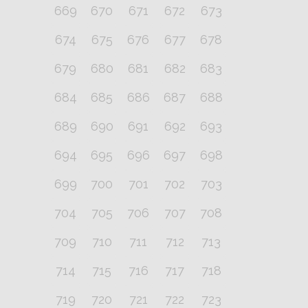
669
670
671
672
673
674
675
676
677
678
679
680
681
682
683
684
685
686
687
688
689
690
691
692
693
694
695
696
697
698
699
700
701
702
703
704
705
706
707
708
709
710
711
712
713
714
715
716
717
718
719
720
721
722
723