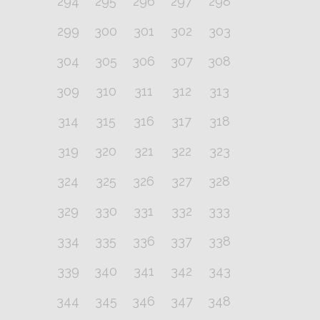
294
295
296
297
298
299
300
301
302
303
304
305
306
307
308
309
310
311
312
313
314
315
316
317
318
319
320
321
322
323
324
325
326
327
328
329
330
331
332
333
334
335
336
337
338
339
340
341
342
343
344
345
346
347
348