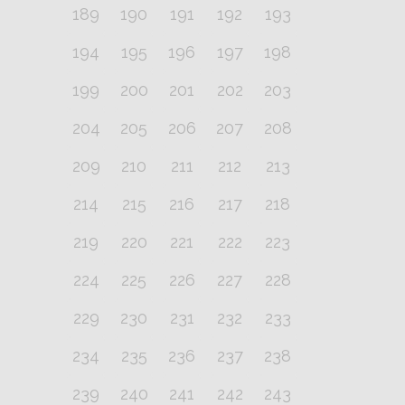
189
190
191
192
193
194
195
196
197
198
199
200
201
202
203
204
205
206
207
208
209
210
211
212
213
214
215
216
217
218
219
220
221
222
223
224
225
226
227
228
229
230
231
232
233
234
235
236
237
238
239
240
241
242
243