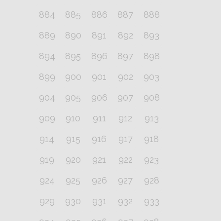
884
885
886
887
888
889
890
891
892
893
894
895
896
897
898
899
900
901
902
903
904
905
906
907
908
909
910
911
912
913
914
915
916
917
918
919
920
921
922
923
924
925
926
927
928
929
930
931
932
933