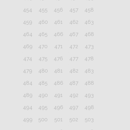
454
455
456
457
458
459
460
461
462
463
464
465
466
467
468
469
470
471
472
473
474
475
476
477
478
479
480
481
482
483
484
485
486
487
488
489
490
491
492
493
494
495
496
497
498
499
500
501
502
503