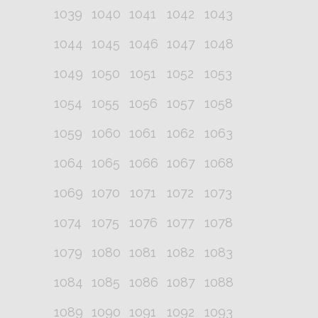
1039
1040
1041
1042
1043
1044
1045
1046
1047
1048
1049
1050
1051
1052
1053
1054
1055
1056
1057
1058
1059
1060
1061
1062
1063
1064
1065
1066
1067
1068
1069
1070
1071
1072
1073
1074
1075
1076
1077
1078
1079
1080
1081
1082
1083
1084
1085
1086
1087
1088
1089
1090
1091
1092
1093