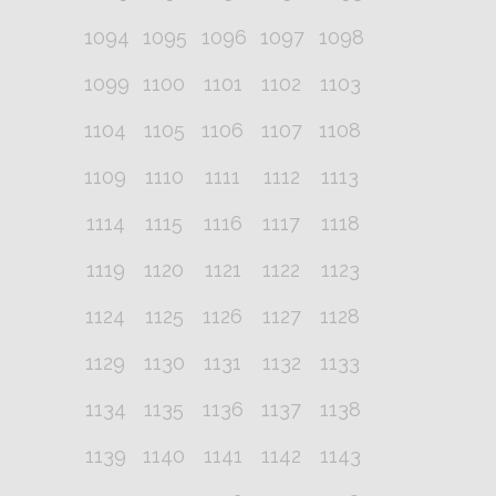
1094
1095
1096
1097
1098
1099
1100
1101
1102
1103
1104
1105
1106
1107
1108
1109
1110
1111
1112
1113
1114
1115
1116
1117
1118
1119
1120
1121
1122
1123
1124
1125
1126
1127
1128
1129
1130
1131
1132
1133
1134
1135
1136
1137
1138
1139
1140
1141
1142
1143