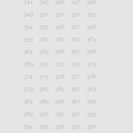
344
345
346
347
348
349
350
351
352
353
354
355
356
357
358
359
360
361
362
363
364
365
366
367
368
369
370
371
372
373
374
375
376
377
378
379
380
381
382
383
384
385
386
387
388
389
390
391
392
393
394
395
396
397
398