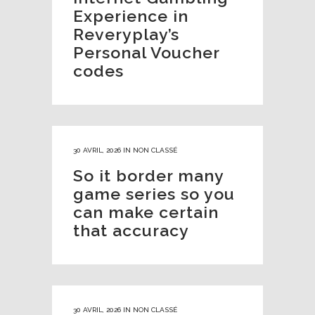
Experience in
Reveryplay’s
Personal Voucher
codes
30 AVRIL, 2026
IN
NON CLASSÉ
So it border many
game series so you
can make certain
that accuracy
30 AVRIL, 2026
IN
NON CLASSÉ