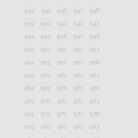
934
935
936
937
938
939
940
941
942
943
944
945
946
947
948
949
950
951
952
953
954
955
956
957
958
959
960
961
962
963
964
965
966
967
968
969
970
971
972
973
974
975
976
977
978
979
980
981
982
983