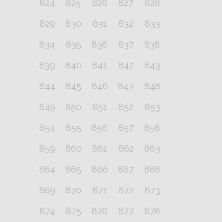
824
825
826
827
828
829
830
831
832
833
834
835
836
837
838
839
840
841
842
843
844
845
846
847
848
849
850
851
852
853
854
855
856
857
858
859
860
861
862
863
864
865
866
867
868
869
870
871
872
873
874
875
876
877
878