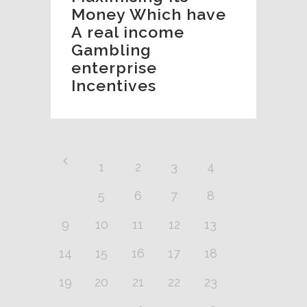
Money Which have
A real income
Gambling
enterprise
Incentives
1
2
3
4
5
6
7
8
9
10
11
12
13
14
15
16
17
18
19
20
21
22
23