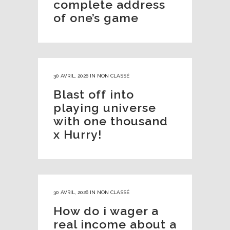
complete address
of one’s game
30 AVRIL, 2026
IN
NON CLASSÉ
Blast off into
playing universe
with one thousand
x Hurry!
30 AVRIL, 2026
IN
NON CLASSÉ
How do i wager a
real income about a