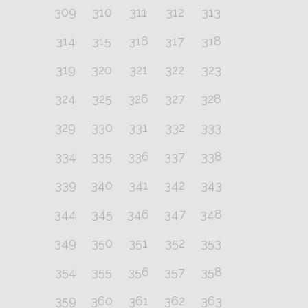
309
310
311
312
313
314
315
316
317
318
319
320
321
322
323
324
325
326
327
328
329
330
331
332
333
334
335
336
337
338
339
340
341
342
343
344
345
346
347
348
349
350
351
352
353
354
355
356
357
358
359
360
361
362
363