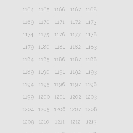
1164
1165
1166
1167
1168
1169
1170
1171
1172
1173
1174
1175
1176
1177
1178
1179
1180
1181
1182
1183
1184
1185
1186
1187
1188
1189
1190
1191
1192
1193
1194
1195
1196
1197
1198
1199
1200
1201
1202
1203
1204
1205
1206
1207
1208
1209
1210
1211
1212
1213