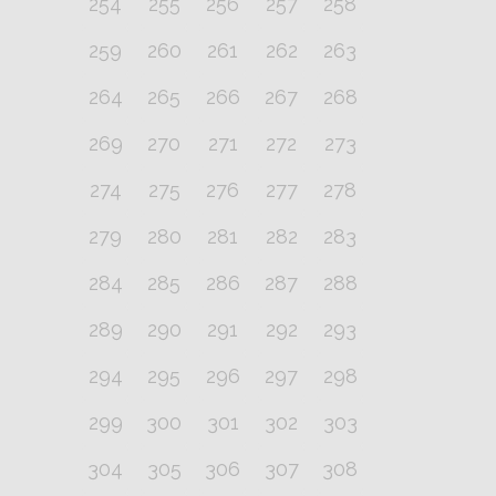
254
255
256
257
258
259
260
261
262
263
264
265
266
267
268
269
270
271
272
273
274
275
276
277
278
279
280
281
282
283
284
285
286
287
288
289
290
291
292
293
294
295
296
297
298
299
300
301
302
303
304
305
306
307
308