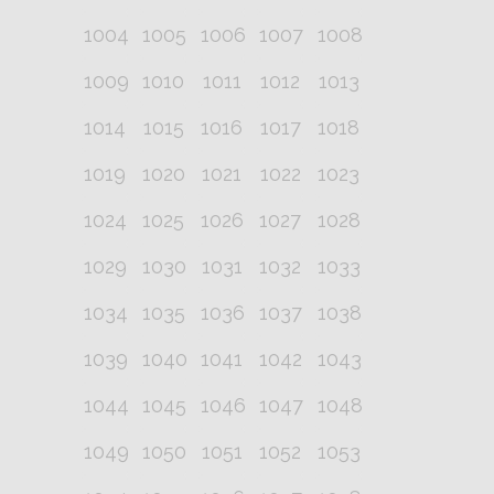
1004
1005
1006
1007
1008
1009
1010
1011
1012
1013
1014
1015
1016
1017
1018
1019
1020
1021
1022
1023
1024
1025
1026
1027
1028
1029
1030
1031
1032
1033
1034
1035
1036
1037
1038
1039
1040
1041
1042
1043
1044
1045
1046
1047
1048
1049
1050
1051
1052
1053